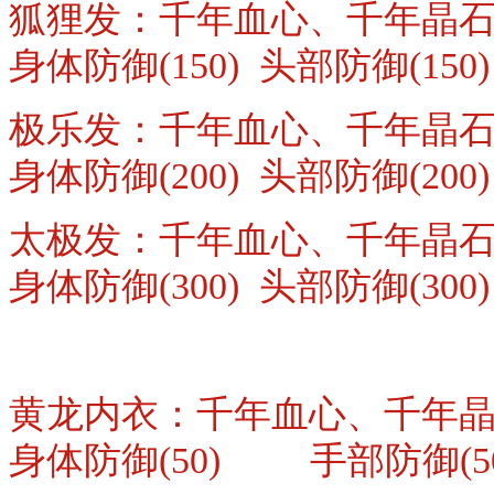
狐狸发：千年血心、千年晶石、
身体防御(150) 头部防御(150)
极乐发：千年血心、千年晶石、
身体防御(200) 头部防御(200)
太极发：千年血心、千年晶石、
身体防御(300) 头部防御(300)
黄龙内衣：千年血心、千年晶
身体防御(50) 手部防御(50