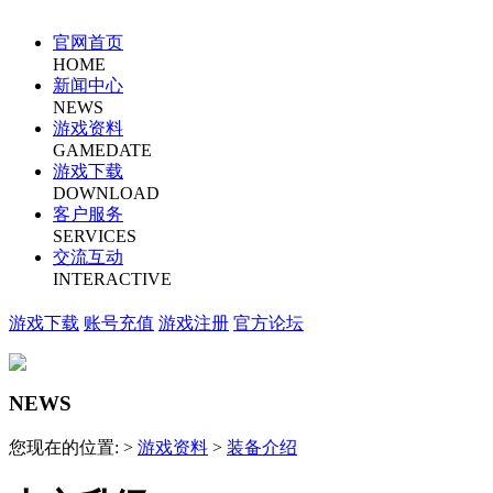
官网首页
HOME
新闻中心
NEWS
游戏资料
GAMEDATE
游戏下载
DOWNLOAD
客户服务
SERVICES
交流互动
INTERACTIVE
游戏下载
账号充值
游戏注册
官方论坛
NEWS
您现在的位置: >
游戏资料
>
装备介绍