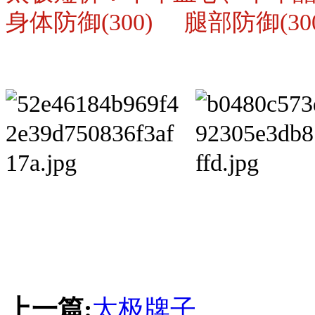
身体防御(300) 腿部防御(300
上一篇:
太极牌子